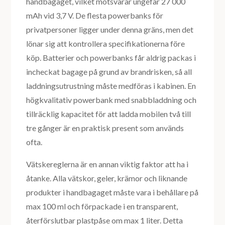
handbagaget, vilket motsvarar ungefär 27 000
mAh vid 3,7 V. De flesta powerbanks för
privatpersoner ligger under denna gräns, men det
lönar sig att kontrollera specifikationerna före
köp. Batterier och powerbanks får aldrig packas i
incheckat bagage på grund av brandrisken, så all
laddningsutrustning måste medföras i kabinen. En
högkvalitativ powerbank med snabbladdning och
tillräcklig kapacitet för att ladda mobilen två till
tre gånger är en praktisk present som används
ofta.
Vätskereglerna är en annan viktig faktor att ha i
åtanke. Alla vätskor, geler, krämor och liknande
produkter i handbagaget måste vara i behållare på
max 100 ml och förpackade i en transparent,
återförslutbar plastpåse om max 1 liter. Detta