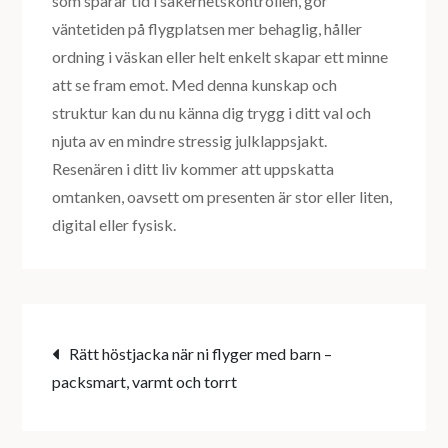
som sparar tid i säkerhetskontrollen, gör
väntetiden på flygplatsen mer behaglig, håller
ordning i väskan eller helt enkelt skapar ett minne
att se fram emot. Med denna kunskap och
struktur kan du nu känna dig trygg i ditt val och
njuta av en mindre stressig julklappsjakt.
Resenären i ditt liv kommer att uppskatta
omtanken, oavsett om presenten är stor eller liten,
digital eller fysisk.
Inläggsnavigering
Rätt höstjacka när ni flyger med barn –
packsmart, varmt och torrt