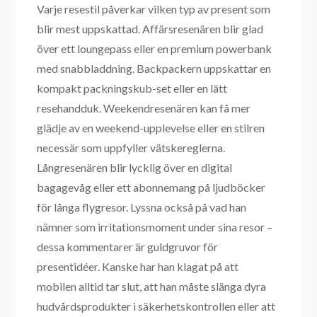
Varje resestil påverkar vilken typ av present som
blir mest uppskattad. Affärsresenären blir glad
över ett loungepass eller en premium powerbank
med snabbladdning. Backpackern uppskattar en
kompakt packningskub-set eller en lätt
resehandduk. Weekendresenären kan få mer
glädje av en weekend-upplevelse eller en stilren
necessär som uppfyller vätskereglerna.
Långresenären blir lycklig över en digital
bagagevåg eller ett abonnemang på ljudböcker
för långa flygresor. Lyssna också på vad han
nämner som irritationsmoment under sina resor –
dessa kommentarer är guldgruvor för
presentidéer. Kanske har han klagat på att
mobilen alltid tar slut, att han måste slänga dyra
hudvårdsprodukter i säkerhetskontrollen eller att