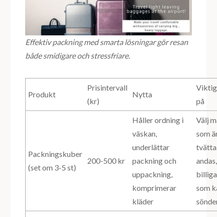
Effektiv packning med smarta lösningar gör resan
både smidigare och stressfriare.
Prisintervall
Viktig
Produkt
Nytta
(kr)
på
Håller ordning i
Välj m
väskan,
som är
underlättar
tvätt
Packningskuber
200-500 kr
packning och
andas,
(set om 3-5 st)
uppackning,
billig
komprimerar
som k
kläder
sönde