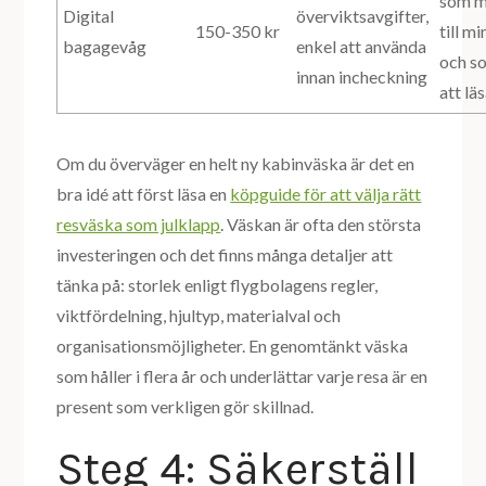
som m
Digital
överviktsavgifter,
150-350 kr
till m
bagagevåg
enkel att använda
och so
innan incheckning
att lä
Om du överväger en helt ny kabinväska är det en
bra idé att först läsa en
köpguide för att välja rätt
resväska som julklapp
. Väskan är ofta den största
investeringen och det finns många detaljer att
tänka på: storlek enligt flygbolagens regler,
viktfördelning, hjultyp, materialval och
organisationsmöjligheter. En genomtänkt väska
som håller i flera år och underlättar varje resa är en
present som verkligen gör skillnad.
Steg 4: Säkerställ