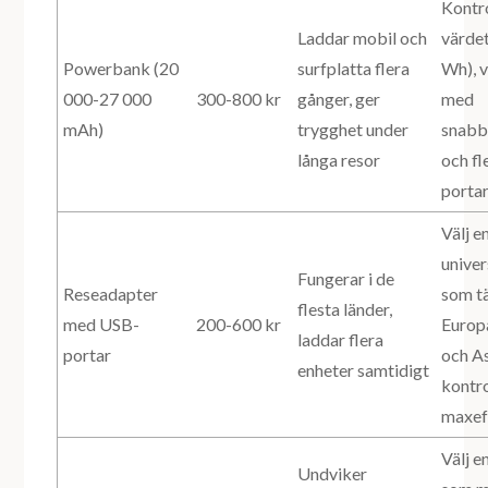
Kontr
Laddar mobil och
värde
Powerbank (20
surfplatta flera
Wh), v
000-27 000
300-800 kr
gånger, ger
med
mAh)
trygghet under
snabb
långa resor
och f
porta
Välj e
unive
Fungerar i de
Reseadapter
som t
flesta länder,
med USB-
200-600 kr
Europ
laddar flera
portar
och As
enheter samtidigt
kontro
maxef
Välj e
Undviker