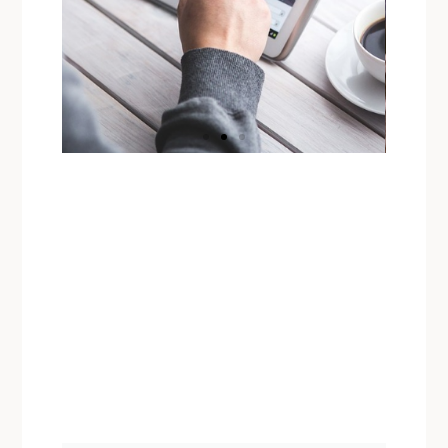
Flygplatser
Är du less på ekorrhjulet?
Skulle du vilja resa på
heltid och få en möjlighet
att upptäcka hela världen?
Då kan du bli en digital
nomad och resa och jobba
på samma gång.
Klicka här