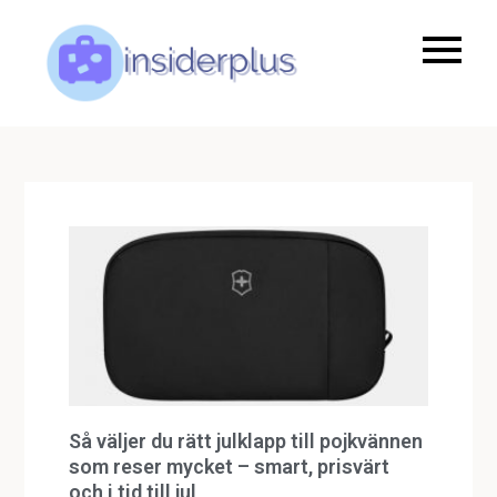
null
Insiderplus.s
Så väljer du rätt julklapp till pojkvännen
som reser mycket – smart, prisvärt
och i tid till jul